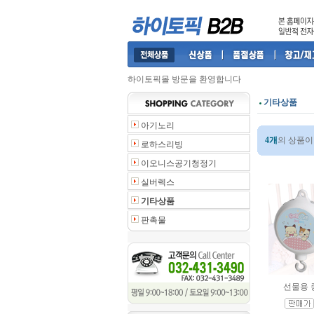
하이토픽몰 방문을 환영합니다
기타상품
아기노리
4개
의 상품이
로하스리빙
이오니스공기청정기
실버렉스
기타상품
판촉물
선물용 