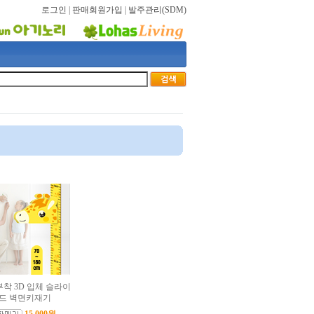
로그인
|
판매회원가입
|
발주관리(SDM)
착 3D 입체 슬라이
드 벽면키재기