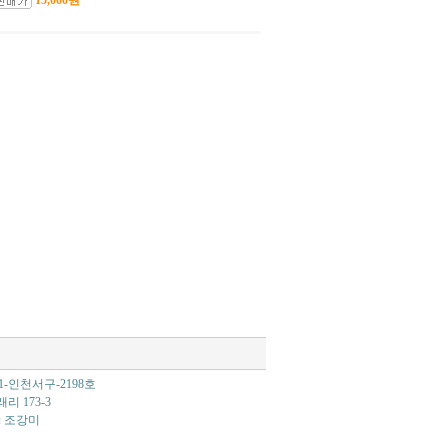
15,000원
21-인천서구-2198호
리 173-3
자 : 조강미